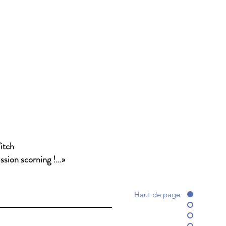
itch
sion scorning !...»
Haut de page