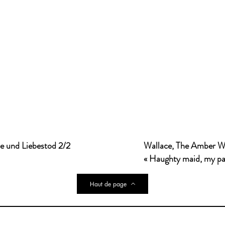
de und Liebestod 2/2
Wallace, The Amber W
« Haughty maid, my pas
Haut de page