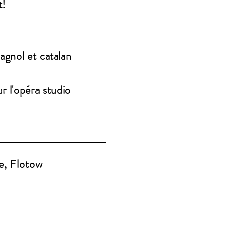
t!
agnol
et catalan
 l'opéra studio
ce,
Flotow