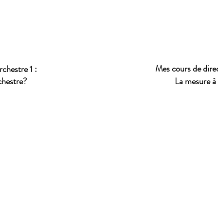
Mes cours de direc
chestre 1 :
chestre?
La mesure à d